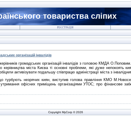
країнського товариства сліпих
РЕЄСТРАЦІЯ
адських організацій інвалідів
 керівників громадських організацій інвалідів з головою КМДА О.Поповим.
 керівництва міста Києва ті основні проблеми, які дуже непокоять ки
біцяли активізувати подальшу співпрацю адміністрації міста з інвалідни
о турбують незрячих киян, виступив голова правління КМО М.Новосець
о утримання офісних приміщень організаціями УТОС; про фінансове заб
Copyright MyCorp © 2026