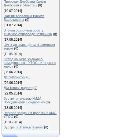
Пророка» Джебрана Халіля
Джебрана в бібліотеці
(
0
)
[10.07.2014]
Пам’яті Коваленка Василя
Васильовича
(
0
)
[01.07.2014]
В Києві розпочала роботу
«Служба супроводу незрячих»
(
0
)
[17.06.2014]
Шлях до знань дітям зі зниженим
зором
(
0
)
[11.06.2014]
Огляд-конкурс художньої
самодіяльності УТОС читецького
жанру
(
0
)
[08.06.2014]
Де відпочити?
(
0
)
[04.06.2014]
Дім тепла і радості
(
0
)
[22.05.2014]
Зустріч з головою КМДА
Володимиром Бондаренко
(
0
)
[13.05.2014]
Чергове засідання правління КМО
УТОС
(
0
)
[11.05.2014]
Зустріч з Віталієм Кличко
(
0
)