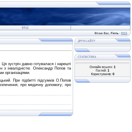
ВХІД
Вітаю Вас
,
Гість
·
RSS
ДРУЗІ САЙТУ
СТАТИСТИКА
 Ця зустріч давно готувалася і нарешті
Онлайн всього:
1
ян з інвалідністю. Олександр Попов та
Гостей:
1
ми організаціями.
Користувачів:
0
кий. При підбитті підсумків О.Попов
езпечення; про медичну допомогу; про