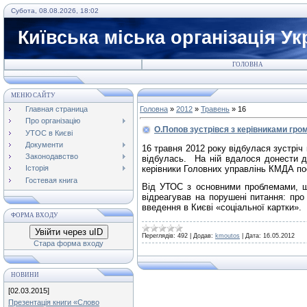
Субота, 08.08.2026, 18:02
Київська міська організація У
ГОЛОВНА
МЕНЮ САЙТУ
Главная страница
Головна
»
2012
»
Травень
»
16
Про організацію
О.Попов зустрівся з керівниками гром
УТОС в Києві
Документи
16 травня 2012 року відбулася зустріч
Законодавство
відбулась. На ній вдалося донести до
керівники Головних управлінь КМДА поо
Історія
Гостевая книга
Від УТОС з основними проблемами, щ
відреагував на порушені питання: пр
введення в Києві «соціальної картки».
ФОРМА ВХОДУ
Увійти через uID
Переглядів:
492
|
Додав:
kmoutos
|
Дата:
16.05.2012
Стара форма входу
НОВИНИ
[02.03.2015]
Презентація книги «Слово