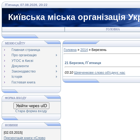
П`ятниця, 07.08.2026, 20:22
Київська міська організація У
ГОЛОВНА
МЕНЮ САЙТУ
Главная страница
Головна
»
2014
»
Березень
Про організацію
УТОС в Києві
21 Березня, П`ятниця
Документи
Законодавство
03:10
Шевченкове слово об’єднує нас
Історія
Гостевая книга
ФОРМА ВХОДУ
Увійти через uID
Стара форма входу
НОВИНИ
[02.03.2015]
Презентація книги «Слово