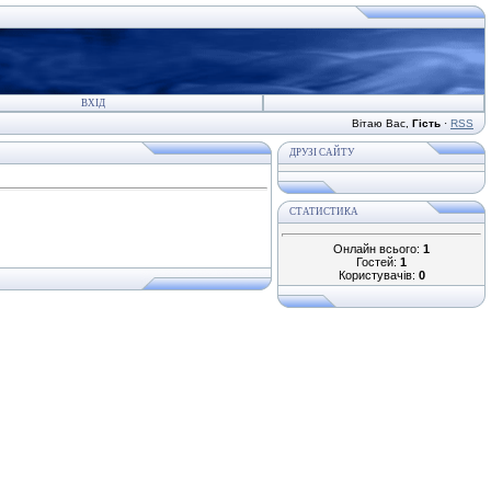
ВХІД
Вітаю Вас
,
Гість
·
RSS
ДРУЗІ САЙТУ
СТАТИСТИКА
Онлайн всього:
1
Гостей:
1
Користувачів:
0