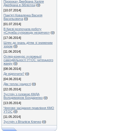
Пророка» Джебрана Халіля
Джебрана в бібліотеці
(
0
)
[10.07.2014]
Пам’яті Коваленка Василя
Васильовича
(
0
)
[01.07.2014]
В Києві розпочала роботу
«Служба супроводу незрячих»
(
0
)
[17.06.2014]
Шлях до знань дітям зі зниженим
зором
(
0
)
[11.06.2014]
Огляд-конкурс художньої
самодіяльності УТОС читецького
жанру
(
0
)
[08.06.2014]
Де відпочити?
(
0
)
[04.06.2014]
Дім тепла і радості
(
0
)
[22.05.2014]
Зустріч з головою КМДА
Володимиром Бондаренко
(
0
)
[13.05.2014]
Чергове засідання правління КМО
УТОС
(
0
)
[11.05.2014]
Зустріч з Віталієм Кличко
(
0
)